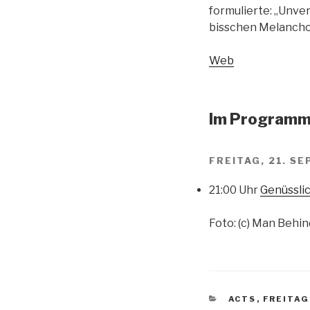
formulierte: „Unve
bisschen Melanchol
Web
Im Programm 
FREITAG, 21. S
21:00 Uhr
Genüssli
Foto: (c) Man Behi
KATEGORIEN
ACTS
,
FREITAG