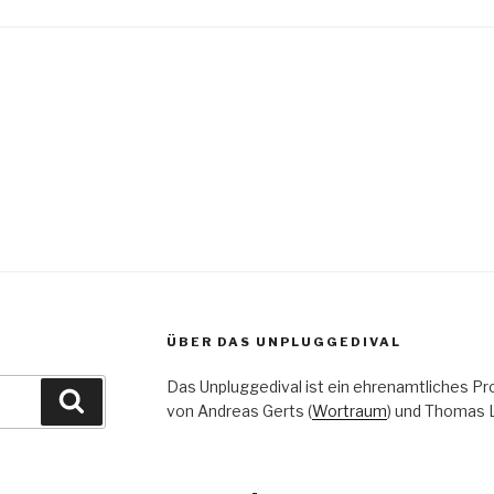
igation
ÜBER DAS UNPLUGGEDIVAL
Das Unpluggedival ist ein ehrenamtliches Pr
Suchen
von Andreas Gerts (
Wortraum
) und Thomas L