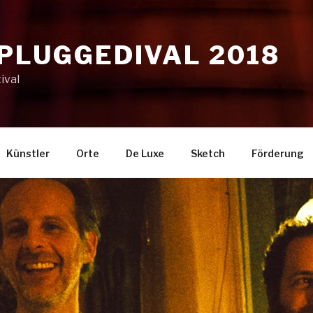
NPLUGGEDIVAL 2018
ival
Künstler
Orte
De Luxe
Sketch
Förderung