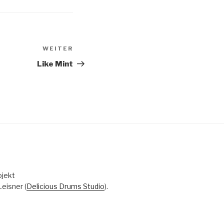
WEITER
Nächster
Beitrag
Like Mint
ojekt
eisner (
Delicious Drums Studio
).