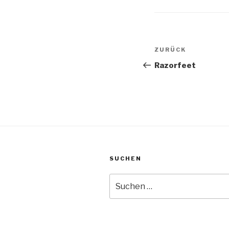
Beitragsnav
Vorheriger
ZURÜCK
Beitrag
Razorfeet
SUCHEN
Suche
nach: