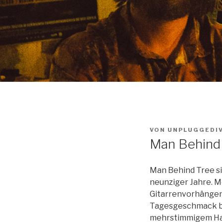
VON
UNPLUGGEDI
Man Behind
Man Behind Tree si
neunziger Jahre. M
Gitarrenvorhängen
Tagesgeschmack bei
mehrstimmigem Har