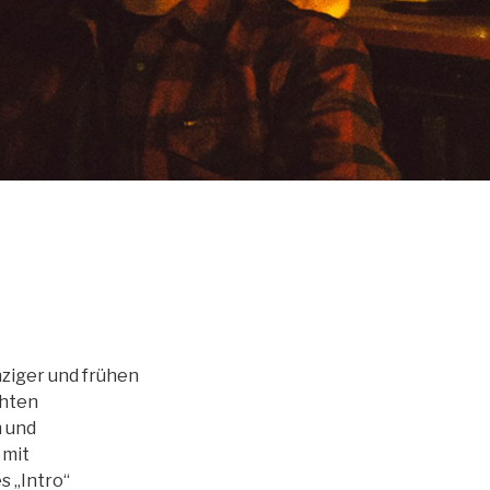
hziger und frühen
chten
 und
 mit
 „Intro“