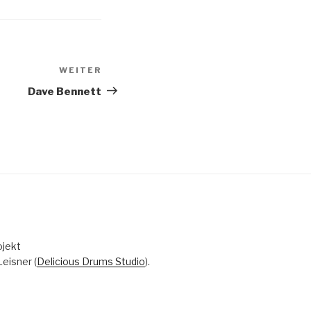
WEITER
Nächster
Beitrag
Dave Bennett
ojekt
eisner (
Delicious Drums Studio
).