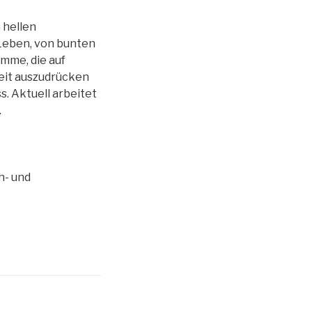
 hellen
 Leben, von bunten
mme, die auf
eit auszudrücken
s. Aktuell arbeitet
.
h- und