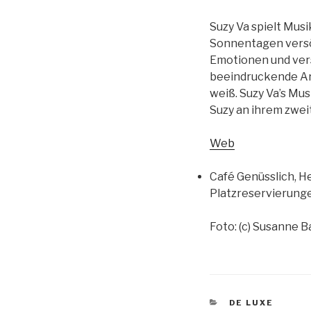
Suzy Va spielt Mus
Sonnentagen versöh
Emotionen und ver
beeindruckende Art
weiß. Suzy Va’s Mus
Suzy an ihrem zwei
Web
Café Genüsslich, He
Platzreservierung
Foto: (c) Susanne B
KATEGORIEN
DE LUXE