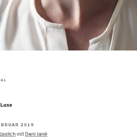
VAL
 Luxe
EBRUAR 2019
üsslich
mit
Dani Jané