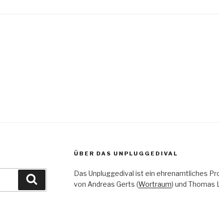
igation
ÜBER DAS UNPLUGGEDIVAL
Das Unpluggedival ist ein ehrenamtliches Pr
Suchen
von Andreas Gerts (
Wortraum
) und Thomas L