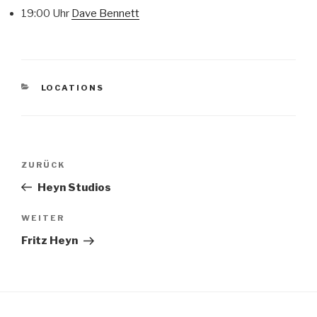
19:00 Uhr
Dave Bennett
KATEGORIEN
LOCATIONS
Beitragsnavigation
Vorheriger
ZURÜCK
Beitrag
Heyn Studios
Nächster
WEITER
Beitrag
Fritz Heyn