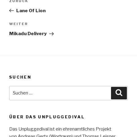
Vorheriger
ZURÜCK
Beitrag
Lane Of Lion
Nächster
WEITER
Beitrag
Mikadu Delivery
SUCHEN
Suche
Suche
nach:
ÜBER DAS UNPLUGGEDIVAL
Das Unpluggedival ist ein ehrenamtliches Projekt
von Andreas Gerts (
Wortraum
) und Thomas Leisner