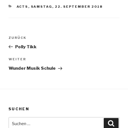
KATEGORIEN
ACTS
,
SAMSTAG, 22. SEPTEMBER 2018
Beitragsnavigation
Vorheriger
ZURÜCK
Beitrag
Polly Tikk
Nächster
WEITER
Beitrag
Wunder Musik Schule
SUCHEN
Suche
Suche
nach: