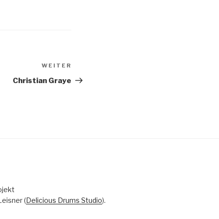
WEITER
Nächster
Beitrag
Christian Graye
ojekt
eisner (
Delicious Drums Studio
).