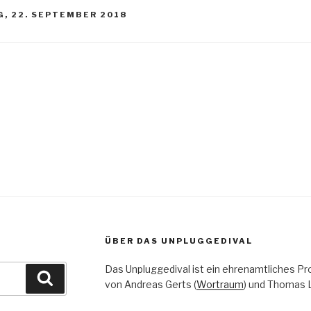
, 22. SEPTEMBER 2018
igation
ÜBER DAS UNPLUGGEDIVAL
Das Unpluggedival ist ein ehrenamtliches Pr
Suchen
von Andreas Gerts (
Wortraum
) und Thomas L